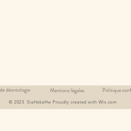
de déontologie
Politique conf
Mentions légales
© 2023 SiaHekaHw Proudly created with Wix.com