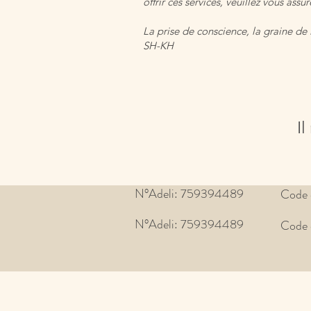
offrir ces services, veuillez vous ass
La prise de conscience, la graine de
SH-KH
Il
N°Adeli: 759394489
Code 
N°Adeli: 759394489
Code 