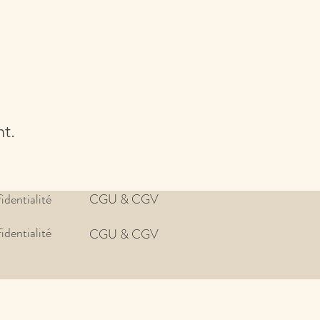
nt.
identialité
CGU & CGV
identialité
CGU & CGV